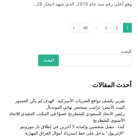
وهو أعلى رقم منذ عام 2010، الذي شهد انتحار 28…
التالي
…
48
3
2
1
البحث
البحث
أحدث المقالات
تقرير يكشف دوافع الضربات الأميركية.. الهدف لم يكن الجسور
البيت الأبيض: ترامب سيحضر نهائي المونديال
رئيس الاتحاد السعودي للشطرنج عضوًا في المكتب التنفيذي للاتحاد
الآسيوي للشطرنج
كندا.. مقتل شخصين وإصابة 5 آخرين في إطلاق نار بتورونتو
"الإنتربول" يدخل على خط استرداد أموال العراق المهرّبة