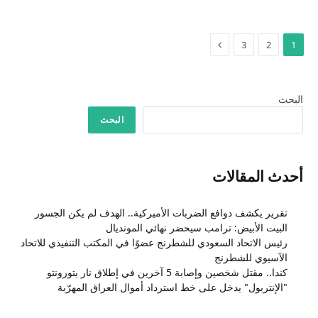
التالي
3
2
1
البحث
البحث
أحدث المقالات
تقرير يكشف دوافع الضربات الأميركية.. الهدف لم يكن الجسور
البيت الأبيض: ترامب سيحضر نهائي المونديال
رئيس الاتحاد السعودي للشطرنج عضوًا في المكتب التنفيذي للاتحاد
الآسيوي للشطرنج
كندا.. مقتل شخصين وإصابة 5 آخرين في إطلاق نار بتورونتو
"الإنتربول" يدخل على خط استرداد أموال العراق المهرّبة