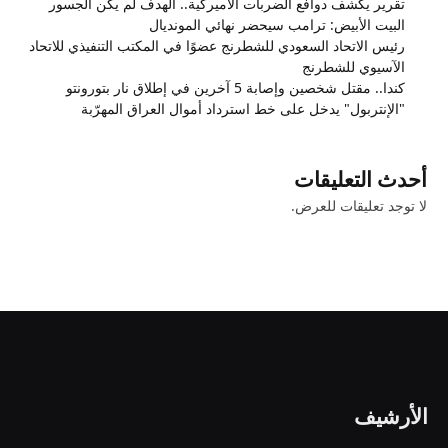
تقرير يكشف دوافع الضربات الأميركية.. الهدف لم يكن الجسور
البيت الأبيض: ترامب سيحضر نهائي المونديال
رئيس الاتحاد السعودي للشطرنج عضوًا في المكتب التنفيذي للاتحاد
الآسيوي للشطرنج
كندا.. مقتل شخصين وإصابة 5 آخرين في إطلاق نار بتورونتو
"الإنتربول" يدخل على خط استرداد أموال العراق المهرّبة
أحدث التعليقات
لا توجد تعليقات للعرض.
الأرشيف