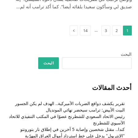
صديق لي وسأكون سعيدا بلقائه أيضا”. كما أكد ترامب أنه لم…
التالي
…
14
3
2
1
البحث
البحث
أحدث المقالات
تقرير يكشف دوافع الضربات الأميركية.. الهدف لم يكن الجسور
البيت الأبيض: ترامب سيحضر نهائي المونديال
رئيس الاتحاد السعودي للشطرنج عضوًا في المكتب التنفيذي للاتحاد
الآسيوي للشطرنج
كندا.. مقتل شخصين وإصابة 5 آخرين في إطلاق نار بتورونتو
"الإنتربول" يدخل على خط استرداد أموال العراق المهرّبة