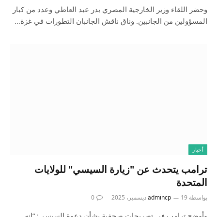
وحضر اللقاء وزير الخارجية المصري بدر عبد العاطي وعدد من كبار
المسؤولين من الجانبين. وناق ناقش الجانبان التطورات في غزة…
أخبار
ترامب يتحدث عن "زيارة السيسي" للولايات
المتحدة
بواسطة
19 ديسمبر، 2025
admincp
0
وأوضح ترامب في تصريحات صحفية بشأن دعوة السيسي: “إنه