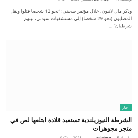
وذكر مال لانيون، خلال مؤتمر صحفي: “نحو 12 شخصا قتلوا ونقل
المصابون (نحو 29 شخصا) إلى مستشفيات سيدني، بينهم
شرطيان”.…
أخبار
الشرطة النيوزيلندية تستعيد قلادة ابتلعها لص في
متجر مجوهرات
بواسطة
5 ديسمبر، 2025
admincp
0