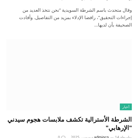
وقال متحدث باسم الشرطة السويدية “​نحن نتخذ العديد من
إجراءات التحقيق”، رافضا الإدلاء بمزيد من التفاصيل. وأفادت
الصحيفة بأن لديها…
أخبار
الشرطة الأسترالية تكشف ملابسات هجوم سيدني
"الإرهابي"
بواسطة
14 ديسمبر، 2025
admincp
0