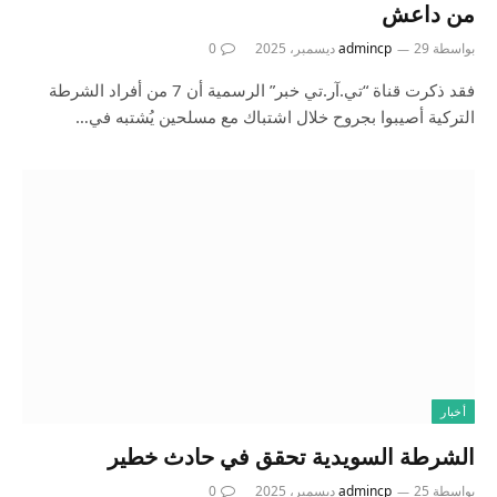
من داعش
بواسطة
29 ديسمبر، 2025
admincp
0
فقد ذكرت قناة “تي.آر.تي خبر” الرسمية أن 7 من أفراد الشرطة
التركية أصيبوا بجروح خلال اشتباك مع مسلحين يُشتبه في…
أخبار
الشرطة السويدية تحقق في حادث خطير
بواسطة
25 ديسمبر، 2025
admincp
0