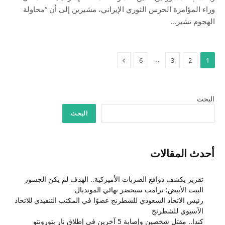
وراء المؤامرة الحرس الثوري الإيراني، مشيرين إلى أن “محاولة
الهجوم تشير…
التالي
…
6
3
2
1
البحث
البحث
أحدث المقالات
تقرير يكشف دوافع الضربات الأميركية.. الهدف لم يكن الجسور
البيت الأبيض: ترامب سيحضر نهائي المونديال
رئيس الاتحاد السعودي للشطرنج عضوًا في المكتب التنفيذي للاتحاد
الآسيوي للشطرنج
كندا.. مقتل شخصين وإصابة 5 آخرين في إطلاق نار بتورونتو