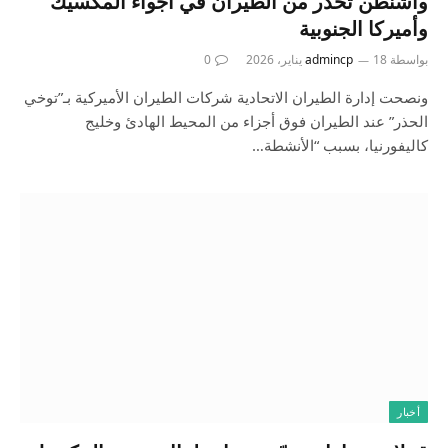
واشنطن تحذر من الطيران في أجواء المكسيك
وأميركا الجنوبية
بواسطة
18 يناير، 2026
admincp
0
ونصحت إدارة الطيران الاتحادية شركات الطيران الأميركية بـ”توخي
الحذر” عند الطيران فوق أجزاء من المحيط الهادئ وخليج
كاليفورنيا، بسبب “الأنشطة…
أخبار