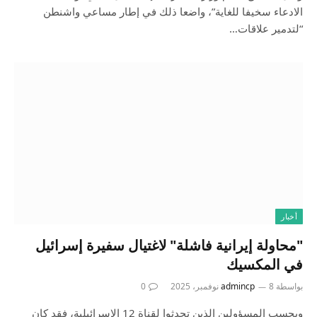
الادعاء سخيفا للغاية”، واضعا ذلك في إطار مساعي واشنطن
“لتدمير علاقات…
أخبار
"محاولة إيرانية فاشلة" لاغتيال سفيرة إسرائيل
في المكسيك
بواسطة
8 نوفمبر، 2025
admincp
0
وبحسب المسؤولين الذين تحدثوا لقناة 12 الإسرائيلية، فقد كان