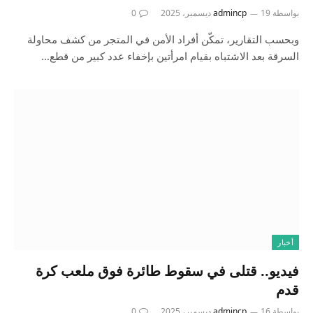
بواسطة
19 ديسمبر، 2025
admincp
0
وبحسب التقارير، تمكّن أفراد الأمن في المتجر من كشف محاولة
السرقة بعد الاشتباه بقيام امرأتين بإخفاء عدد كبير من قطع…
أخبار
فيديو.. قتلى في سقوط طائرة فوق ملعب كرة
قدم
بواسطة
16 ديسمبر، 2025
admincp
0