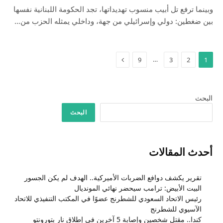
وبينما ترفع تل أبيب منسوب تهديداتها، تجد الحكومة اللبنانية نفسها
بين ضغطين: دولي وإسرائيلي من جهة، وداخلي يمثله الحزب من…
التالي
…
9
3
2
1
البحث
البحث
أحدث المقالات
تقرير يكشف دوافع الضربات الأميركية.. الهدف لم يكن الجسور
البيت الأبيض: ترامب سيحضر نهائي المونديال
رئيس الاتحاد السعودي للشطرنج عضوًا في المكتب التنفيذي للاتحاد
الآسيوي للشطرنج
كندا.. مقتل شخصين وإصابة 5 آخرين في إطلاق نار بتورونتو