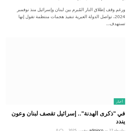
ورغم وقف إطلاق النار المُبرم بين لبنان وإسرائيل منذ نوفمبر
2024، تواصل الدولة العبرية تنفيذ هجمات منتظمة تقول إنها
تستهدف…
أخبار
في "ذكرى الهدنة".. إسرائيل تقصف لبنان وعون
يندد
بواسطة
27 نوفمبر، 2025
admincp
0