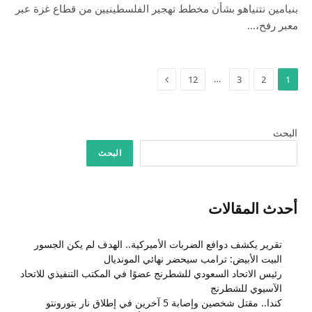
بنيامين نتنياهو بشأن مخطط تهجير الفلسطينيين من قطاع غزة عبر
معبر رفح،…
التالي
…
12
3
2
1
البحث
البحث
أحدث المقالات
تقرير يكشف دوافع الضربات الأميركية.. الهدف لم يكن الجسور
البيت الأبيض: ترامب سيحضر نهائي المونديال
رئيس الاتحاد السعودي للشطرنج عضوًا في المكتب التنفيذي للاتحاد
الآسيوي للشطرنج
كندا.. مقتل شخصين وإصابة 5 آخرين في إطلاق نار بتورونتو