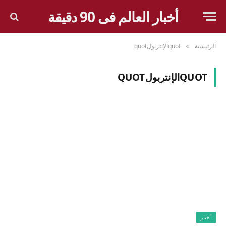
أخبار العالم فى 90 دقيقة
الرئيسية
quotالإنتربولquot
»
QUOTالإنتربولQUOT
أخبار