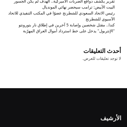
تقرير يكشف دوافع الضربات الأميركية.. الهدف لم يكن الجسور
البيت الأبيض: ترامب سيحضر نهائي المونديال
رئيس الاتحاد السعودي للشطرنج عضوًا في المكتب التنفيذي للاتحاد
الآسيوي للشطرنج
كندا.. مقتل شخصين وإصابة 5 آخرين في إطلاق نار بتورونتو
"الإنتربول" يدخل على خط استرداد أموال العراق المهرّبة
أحدث التعليقات
لا توجد تعليقات للعرض.
الأرشيف