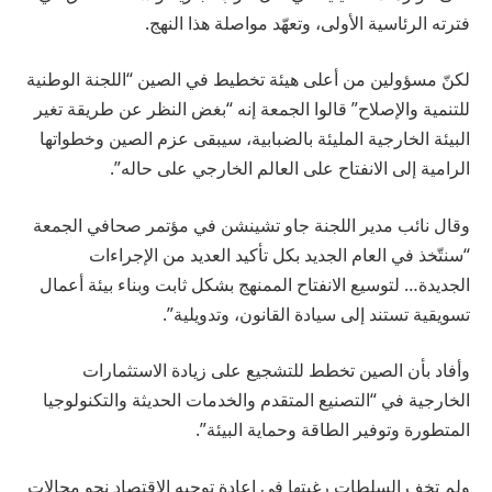
فترته الرئاسية الأولى، وتعهّد مواصلة هذا النهج.
لكنّ مسؤولين من أعلى هيئة تخطيط في الصين “اللجنة الوطنية
للتنمية والإصلاح” قالوا الجمعة إنه “بغض النظر عن طريقة تغير
البيئة الخارجية المليئة بالضبابية، سيبقى عزم الصين وخطواتها
الرامية إلى الانفتاح على العالم الخارجي على حاله”.
وقال نائب مدير اللجنة جاو تشينشن في مؤتمر صحافي الجمعة
“سنتّخذ في العام الجديد بكل تأكيد العديد من الإجراءات
الجديدة… لتوسيع الانفتاح الممنهج بشكل ثابت وبناء بيئة أعمال
تسويقية تستند إلى سيادة القانون، وتدويلية”.
وأفاد بأن الصين تخطط للتشجيع على زيادة الاستثمارات
الخارجية في “التصنيع المتقدم والخدمات الحديثة والتكنولوجيا
المتطورة وتوفير الطاقة وحماية البيئة”.
ولم تخف السلطات رغبتها في إعادة توجيه الاقتصاد نحو مجالات