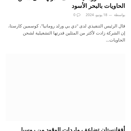
الحاويات بالبحر الأسود
بواسطة
18 يونيو، 2024
0
قال الرئيس التنفيذي لدى “دي بي ورلد رومانيا”، كوسمين كارستا،
إن الشركة زادت لأكثر من المثلين قدرتها التشغيلية لشحن
الحاويات…
أفغانستان تضاعف واردات الوقود من روسيا